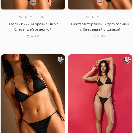
XS
S
M
L
XL
XS
S
M
L
XL
Плавки бикини бразильяно с
Бюстгальтер бикини треугольник
блестящей отделкой
с блестящей отделкой
2520 ₽
3100 ₽