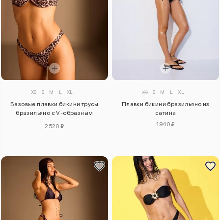
XS
S
M
L
XL
XS
S
M
L
XL
Базовые плавки бикини трусы
Плавки бикини бразильяно из
бразильяно с V-образным
сатина
вырезом
1940 ₽
2520 ₽