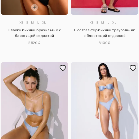
XS
S
M
L
XL
XS
S
M
L
XL
Плавки бикини бразильяно с
Бюстгальтер бикини треугольник
блестящей отделкой
с блестящей отделкой
2520 ₽
3100 ₽