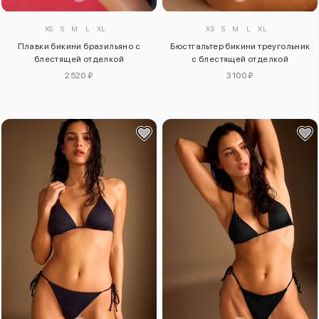
XS
S
M
L
XL
XS
S
M
L
XL
Плавки бикини бразильяно с
Бюстгальтер бикини треугольник
блестящей отделкой
с блестящей отделкой
2520 ₽
3100 ₽