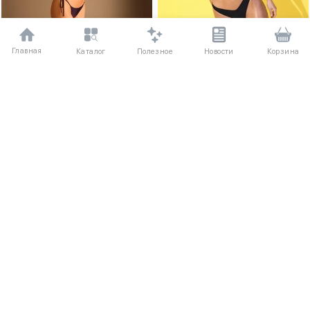
Главная
Полезное
Каталог
Новости
Корзина
–37%
XS
S
M
L
XL
XS
S
M
L
XL
Бюстгальтер бикини бандо с
Плавки бикини бразильяно из
пряжкой в виде солнца
сатина
3480 ₽
1230 ₽
1940 ₽