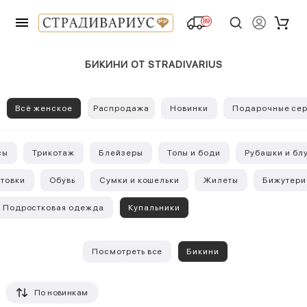
89
БИКИНИ ОТ STRADIVARIUS
Всё женское
Распродажа
Новинки
Подарочные сер
сы
Трикотаж
Блейзеры
Топы и боди
Рубашки и бл
стовки
Обувь
Сумки и кошельки
Жилеты
Бижутери
Подростковая одежда
Купальники
Посмотреть все
Бикини
По новинкам