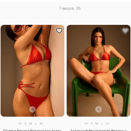
Товаров: 38
XS
S
M
L
XL
XS
S
M
L
XL
Плавки бикини бразильяно атлас
Атласный бюстгальтер бикини с