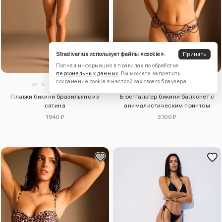
Stradivarius использует файлы «cookie».
Принять
Полная информация в правилах по обработке
персональных данных
. Вы можете запретить
сохранение cookie в настройках своего браузера
XS
S
M
L
XL
XS
S
M
L
XL
Плавки бикини бразильяно из
Бюстгальтер бикини балконет с
сатина
анималистическим принтом
1940 ₽
3100 ₽