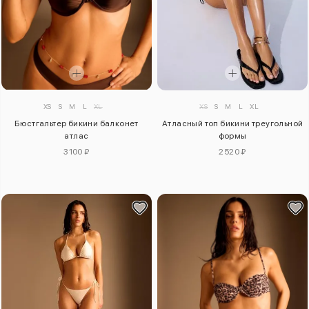
XS
S
M
L
XL
XS
S
M
L
XL
Бюстгальтер бикини балконет
Атласный топ бикини треугольной
атлас
формы
3100 ₽
2520 ₽