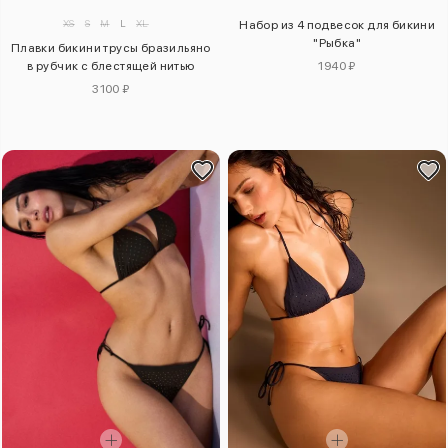
XS
S
M
L
XL
Набор из 4 подвесок для бикини
"Рыбка"
Плавки бикини трусы бразильяно
в рубчик с блестящей нитью
1940 ₽
3100 ₽