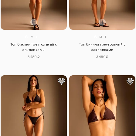
S
M
L
S
M
L
Топ бикини треугольный с
Топ бикини треугольный с
заклепками
заклепками
3480 ₽
3480 ₽