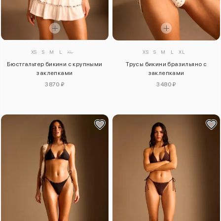
XS
S
M
L
XL
XS
S
M
L
XL
Бюстгальтер бикини с крупными
Трусы бикини бразильяно с
заклепками
заклепками
3870 ₽
3480 ₽