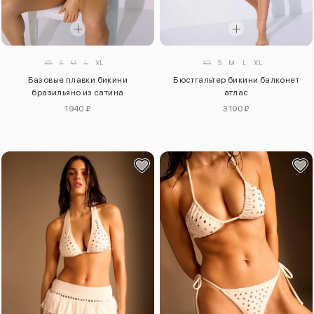
XS
S
M
L
XL
XS
S
M
L
XL
Базовые плавки бикини
Бюстгальтер бикини балконет
бразильяно из сатина
атлас
1940 ₽
3100 ₽