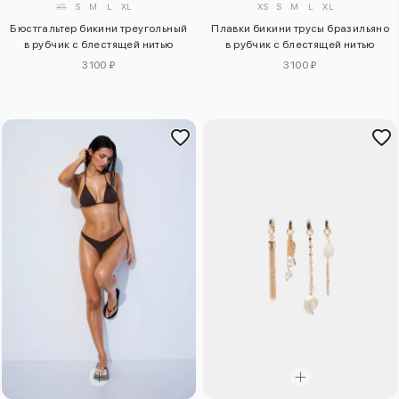
XS
S
M
L
XL
XS
S
M
L
XL
Бюстгальтер бикини треугольный
Плавки бикини трусы бразильяно
в рубчик с блестящей нитью
в рубчик с блестящей нитью
3100 ₽
3100 ₽