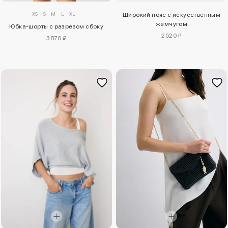
XS
S
M
L
XL
Широкий пояс с искусственным
жемчугом
Юбка-шорты с разрезом сбоку
2520 ₽
3870 ₽