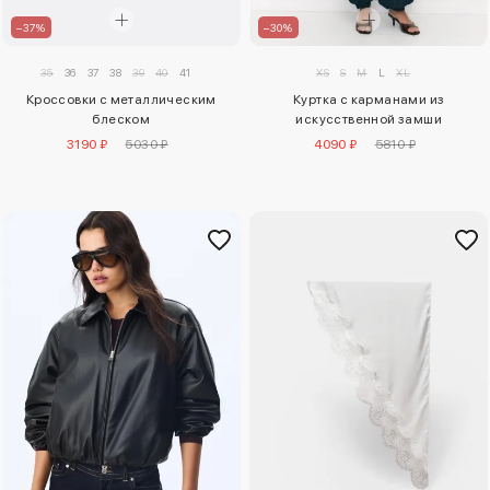
–37%
–30%
35
36
37
38
39
40
41
XS
S
M
L
XL
Кроссовки с металлическим
Куртка с карманами из
блеском
искусственной замши
3190 ₽
5030 ₽
4090 ₽
5810 ₽