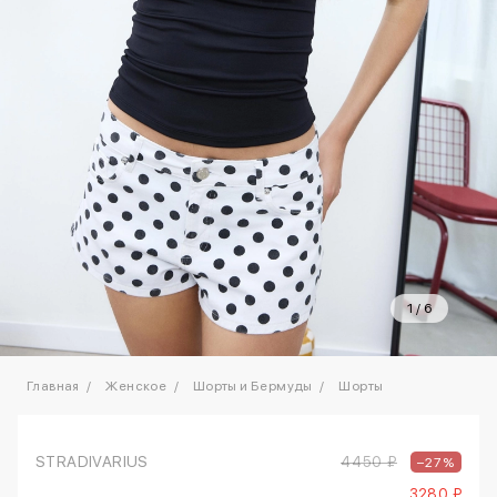
1
/
6
Главная
Женское
Шорты и Бермуды
Шорты
STRADIVARIUS
4450 ₽
–27%
3280 ₽