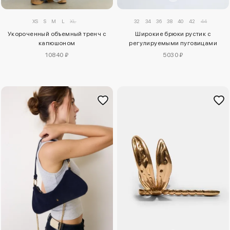
XS
S
M
L
XL
32
34
36
38
40
42
44
Укороченный объемный тренч с
Широкие брюки рустик с
капюшоном
регулируемыми пуговицами
10840 ₽
5030 ₽