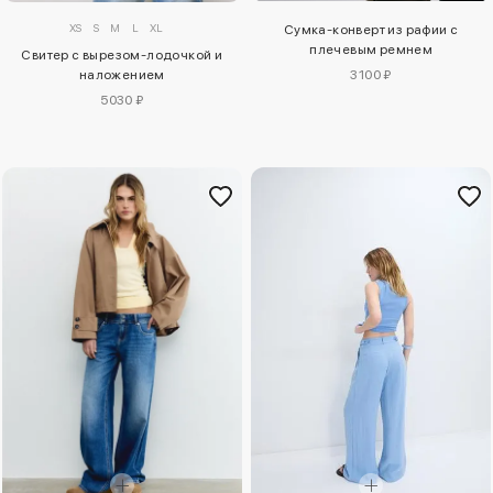
XS
S
M
L
XL
Сумка-конверт из рафии с
плечевым ремнем
Свитер с вырезом-лодочкой и
наложением
3100 ₽
5030 ₽