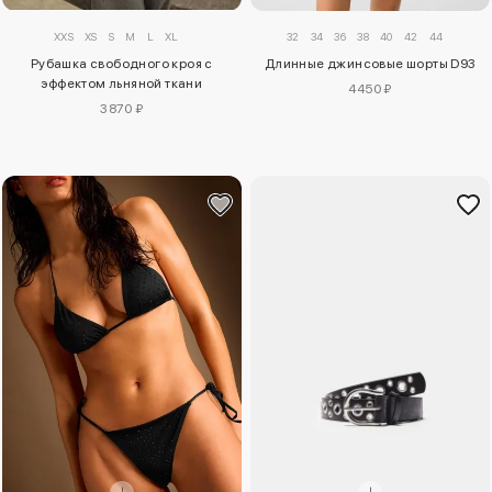
XXS
XS
S
M
L
XL
32
34
36
38
40
42
44
Рубашка свободного кроя с
Длинные джинсовые шорты D93
эффектом льняной ткани
4450 ₽
3870 ₽