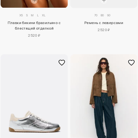
XS
S
M
L
XL
70
80
90
Плавки бикини бразильяно с
Ремень с люверсами
блестящей отделкой
2520 ₽
2520 ₽