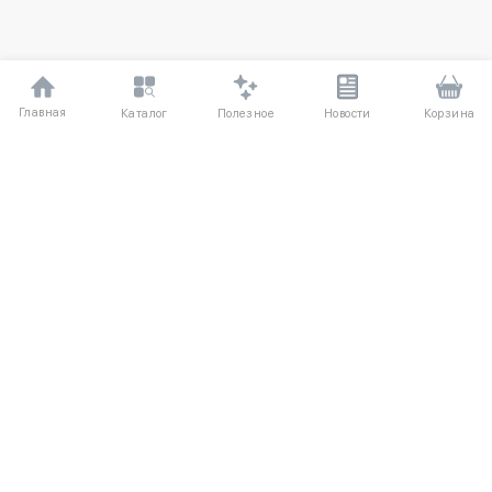
Главная
Полезное
Каталог
Новости
Корзина
ДЛЯ ПОКУПАТЕЛЕЙ
Частые вопросы
О компании
Способы оплаты
Соглашение
Доставка
Агентский договор
Обмен и возврат
Отзывы