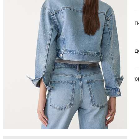
Г
Д
О