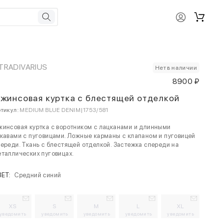
TRADIVARIUS
Нет в наличии
8900 ₽
жинсовая куртка с блестящей отделкой
тикул:
MEDIUM BLUE DENIM|1753/581
инсовая куртка с воротником с лацканами и длинными
кавами с пуговицами. Ложные карманы с клапаном и пуговицей
ереди. Ткань с блестящей отделкой. Застежка спереди на
таллических пуговицах.
ВЕТ:
Средний синий
XS
S
M
L
XL
уведомить
уведомить
уведомить
уведомить
уведомить