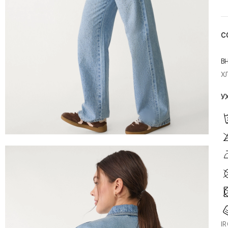
С
В
Х
У
I