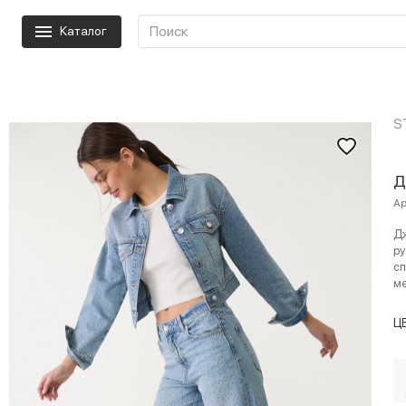
Каталог
S
Д
Ар
Дж
ру
сп
ме
Ц