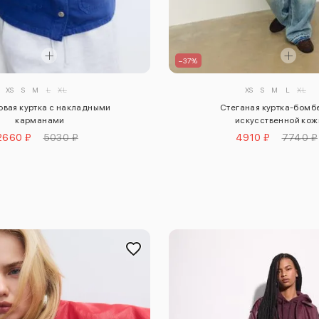
–37%
XS
S
M
L
XL
XS
S
M
L
XL
вая куртка с накладными
Стеганая куртка-бомб
карманами
искусственной кож
2660 ₽
5030 ₽
4910 ₽
7740 ₽