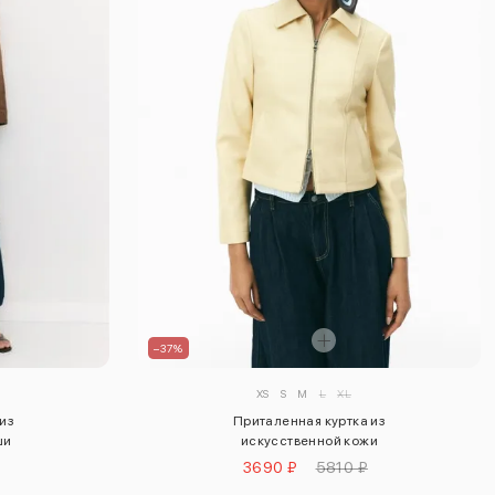
–37%
XS
S
M
L
XL
Приталенная куртка из
 из
искусственной кожи
ши
3690 ₽
5810 ₽