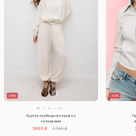
–55%
–66%
XS
S
M
L
XL
Пр
Куртка свободного кроя со
складками
2660 ₽
7740 ₽