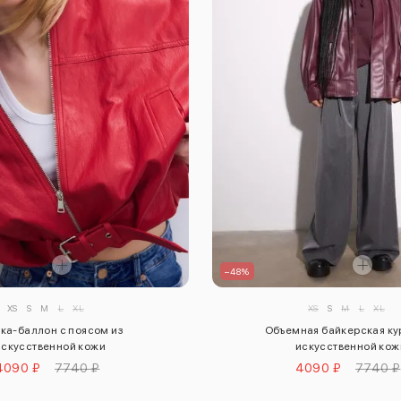
–48%
XS
S
M
L
XL
XS
S
M
L
XL
тка-баллон с поясом из
Объемная байкерская ку
искусственной кожи
искусственной кож
4090 ₽
7740 ₽
4090 ₽
7740 ₽