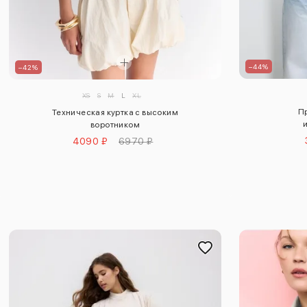
–44%
–42%
XS
S
M
L
XL
Пр
Техническая куртка с высоким
воротником
4090 ₽
6970 ₽