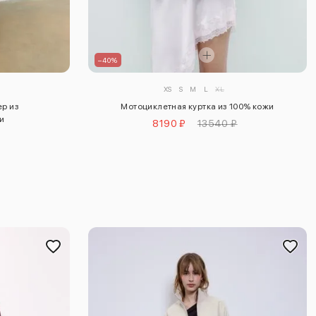
–40%
XS
S
M
L
XL
ер из
Мотоциклетная куртка из 100% кожи
и
8190 ₽
13540 ₽