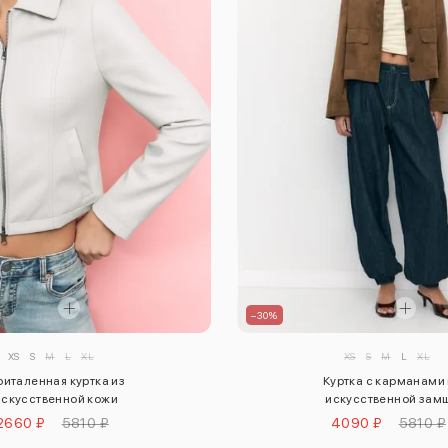
–30%
XS
S
M
L
XL
XS
S
M
L
XL
италенная куртка из
Куртка с карманами
искусственной кожи
искусственной зам
2660 ₽
5810 ₽
4090 ₽
5810 ₽