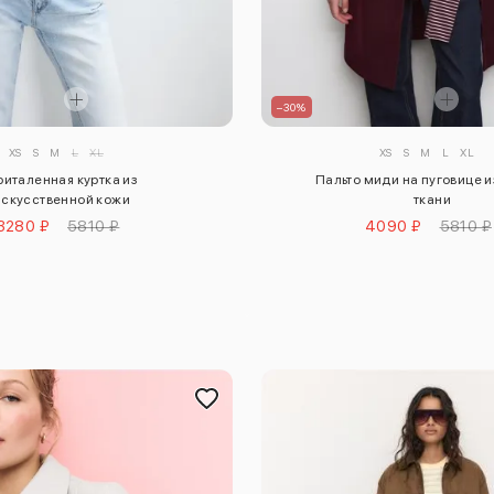
–30%
XS
S
M
L
XL
XS
S
M
L
XL
италенная куртка из
Пальто миди на пуговице и
искусственной кожи
ткани
3280 ₽
5810 ₽
4090 ₽
5810 ₽