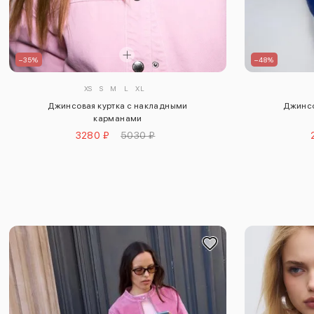
–35%
–48%
XS
S
M
L
XL
Джинсовая куртка с накладными
Джинсо
карманами
3280 ₽
5030 ₽