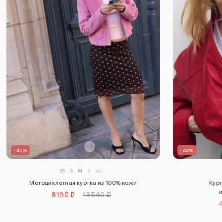
–48%
–40%
XS
S
M
L
XL
Кур
Мотоциклетная куртка из 100% кожи
8190 ₽
13540 ₽