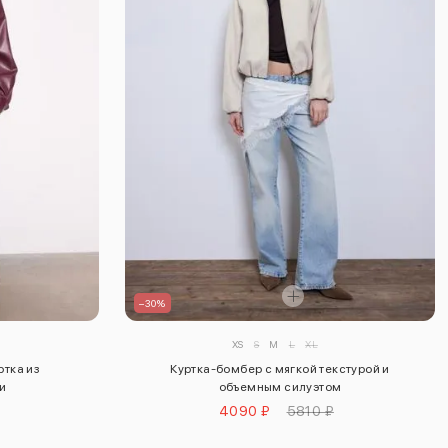
–30%
XS
S
M
L
XL
ртка из
Куртка-бомбер с мягкой текстурой и
и
объемным силуэтом
4090 ₽
5810 ₽