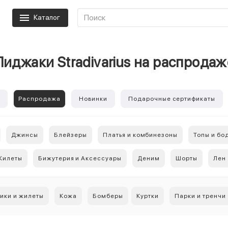
Каталог
Пиджаки Stradivarius на распродаж
е
Распродажа
Новинки
Подарочные сертификаты
Джинсы
Блейзеры
Платья и комбинезоны
Топы и бо
Жилеты
Бижутерия и Аксессуары
Деним
Шорты
Лен
ики и жилеты
Кожа
Бомберы
Куртки
Парки и тренчи