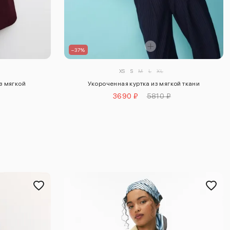
–37%
XS
S
M
L
XL
з мягкой
Укороченная куртка из мягкой ткани
3690 ₽
5810 ₽