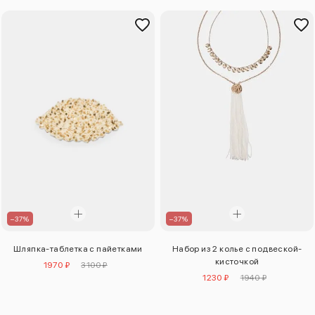
–37%
–37%
Шляпка-таблетка с пайетками
Набор из 2 колье с подвеской-
кисточкой
1970 ₽
3100 ₽
1230 ₽
1940 ₽