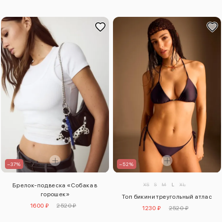
–37%
–52%
XS
S
M
L
XL
Брелок-подвеска «Собака в
горошек»
Топ бикини треугольный атлас
1600 ₽
2520 ₽
1230 ₽
2520 ₽