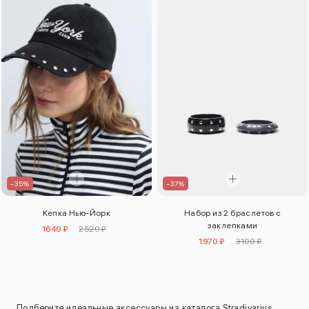
–35%
–37%
Кепка Нью-Йорк
Набор из 2 браслетов с
заклепками
1640 ₽
2520 ₽
1970 ₽
3100 ₽
Подберите идеальные аксессуары из каталога Stradivarius,