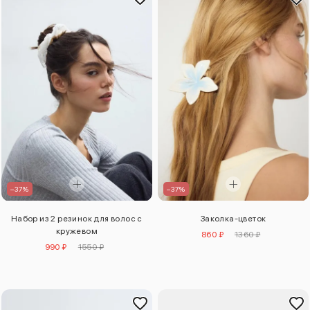
–37%
–37%
Набор из 2 резинок для волос с
Заколка-цветок
кружевом
860 ₽
1360 ₽
990 ₽
1550 ₽