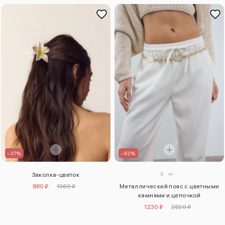
–37%
–52%
S
M
Заколка-цветок
860 ₽
1360 ₽
Металлический пояс с цветными
камнями и цепочкой
1230 ₽
2520 ₽