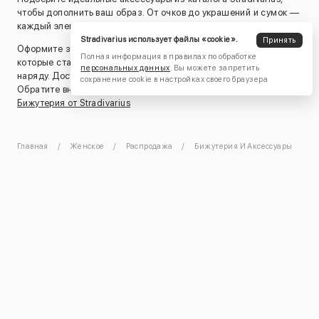
чтобы дополнить ваш образ. От очков до украшений и сумок —
каждый элемент отличается качеством и стилем.
Stradivarius использует файлы «cookie».
Принять
Оформите заказ и получите эксклюзивные аксессуары,
Полная информация в правилах по обработке
которые станут идеальным дополнением к любому вашему
персональных данных
. Вы можете запретить
наряду. Доставляем прямо из Европы.
сохранение cookie в настройках своего браузера
Обратите внимание на полный каталог:
Женские Аксессуары и
Бижутерия от Stradivarius
Главная
Женское
Распродажа
Бижутерия И Аксессуары