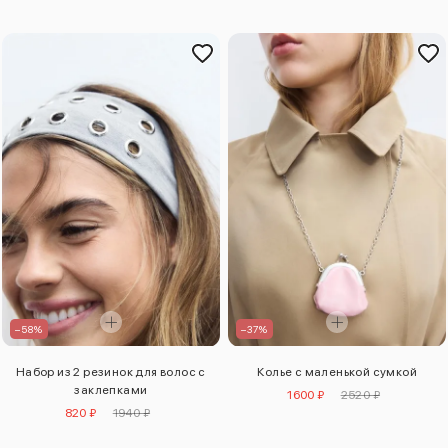
–58%
–37%
Набор из 2 резинок для волос с
Колье с маленькой сумкой
заклепками
1600 ₽
2520 ₽
820 ₽
1940 ₽