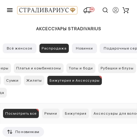
66
АКСЕССУАРЫ STRADIVARIUS
Всё женское
Распродажа
Новинки
Подарочные сер
зеры
Платья и комбинезоны
Топы и боди
Рубашки и блузы
Сумки
Жилеты
Бижутерия и Аксессуары
да
Посмотреть все
Ремни
Бижутерия
Аксессуары для воло
По новинкам