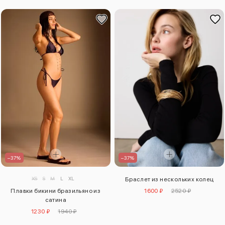
–37%
–37%
XS
S
M
L
XL
Браслет из нескольких колец
1600 ₽
2520 ₽
Плавки бикини бразильяно из
сатина
1230 ₽
1940 ₽