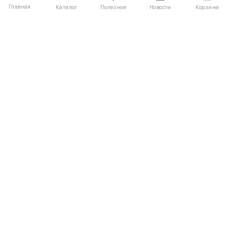
Главная
Полезное
Каталог
Новости
Корзина
ДЛЯ ПОКУПАТЕЛЕЙ
Частые вопросы
О компании
Способы оплаты
Соглашение
Доставка
Агентский договор
Обмен и возврат
Отзывы
КАТАЛОГ
КОНТАКТЫ
Женское
+7 (916) 504-55-88
Коллекции
Написать нам