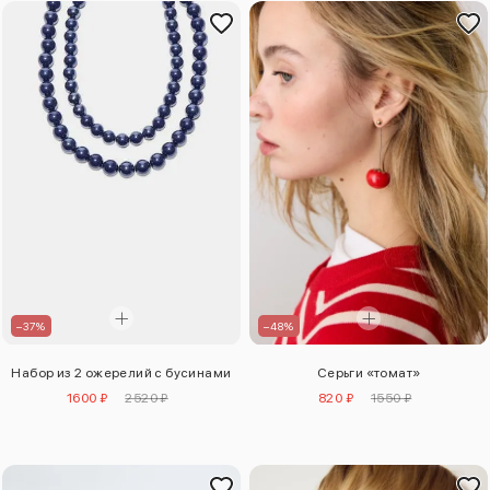
–37%
–48%
Набор из 2 ожерелий с бусинами
Серьги «томат»
1600 ₽
2520 ₽
820 ₽
1550 ₽