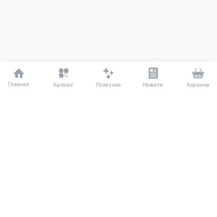
Главная
Полезное
Каталог
Новости
Корзина
ДЛЯ ПОКУПАТЕЛЕЙ
Частые вопросы
О компании
Способы оплаты
Соглашение
Доставка
Агентский договор