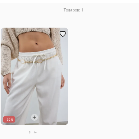
Товаров: 1
–52%
S
M