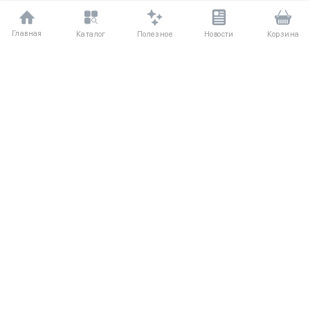
Главная
Полезное
Каталог
Новости
Корзина
ДЛЯ ПОКУПАТЕЛЕЙ
Частые вопросы
О компании
Способы оплаты
Соглашение
Доставка
Агентский договор
Обмен и возврат
Отзывы
КАТАЛОГ
КОНТАКТЫ
Женское
+7 (916) 504-55-88