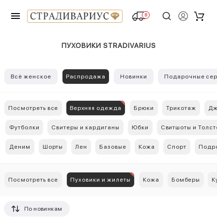
8
ПУХОВИКИ STRADIVARIUS
Всё женское
Распродажа
Новинки
Подарочные сер
Посмотреть все
Верхняя одежда
Брюки
Трикотаж
Дж
Футболки
Свитеры и кардиганы
Юбки
Свитшоты и Толст
Деним
Шорты
Лен
Базовые
Кожа
Спорт
Подр
Посмотреть все
Пуховики и жилеты
Кожа
Бомберы
К
По новинкам