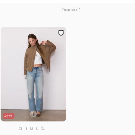
Товаров: 1
–37%
XS
S
M
L
XL