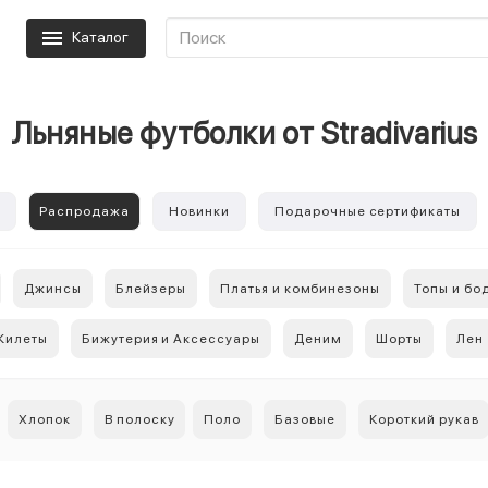
Каталог
Льняные футболки от Stradivarius
е
Распродажа
Новинки
Подарочные сертификаты
Джинсы
Блейзеры
Платья и комбинезоны
Топы и бо
Жилеты
Бижутерия и Аксессуары
Деним
Шорты
Лен
Хлопок
В полоску
Поло
Базовые
Короткий рукав