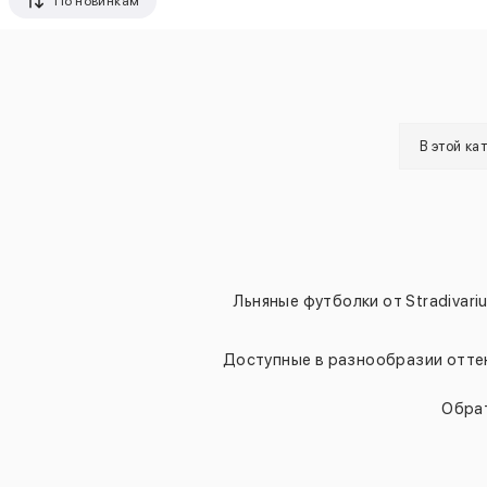
По новинкам
В этой ка
Льняные футболки от Stradivari
Доступные в разнообразии оттен
Обрат