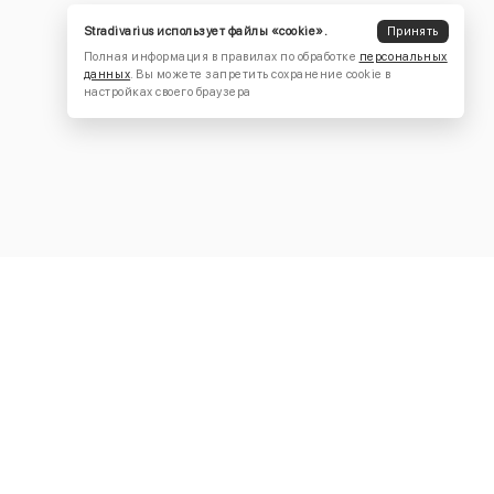
Stradivarius использует файлы «cookie».
Принять
Полная информация в правилах по обработке
персональных
данных
. Вы можете запретить сохранение cookie в
настройках своего браузера
КОНТАКТЫ
+7 (916) 504-55-88
Написать нам