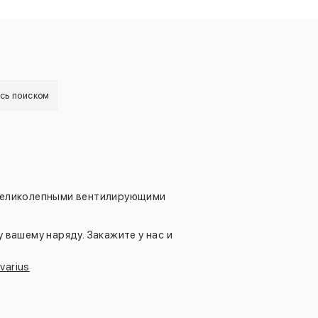
есь поиском
ет великолепными вентилирующими
вашему наряду. Закажите у нас и
varius