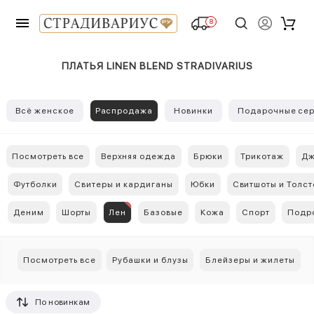
8
ПЛАТЬЯ LINEN BLEND STRADIVARIUS
Всё женское
Распродажа
Новинки
Подарочные сер
Посмотреть все
Верхняя одежда
Брюки
Трикотаж
Дж
Футболки
Свитеры и кардиганы
Юбки
Свитшоты и Толст
Деним
Шорты
Лен
Базовые
Кожа
Спорт
Подр
Посмотреть все
Рубашки и блузы
Блейзеры и жилеты
По новинкам