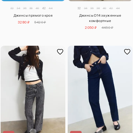
32
34
36
38
40
42
44
32
34
36
38
40
42
44
Джинсы прямого кроя
Джинсы D14 зауженные
комфортные
3280 ₽
5420 ₽
2050 ₽
4450 ₽