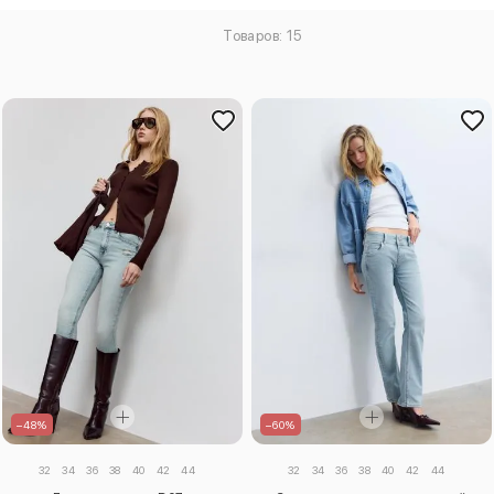
Товаров: 15
–48%
–60%
32
34
36
38
40
42
44
32
34
36
38
40
42
44