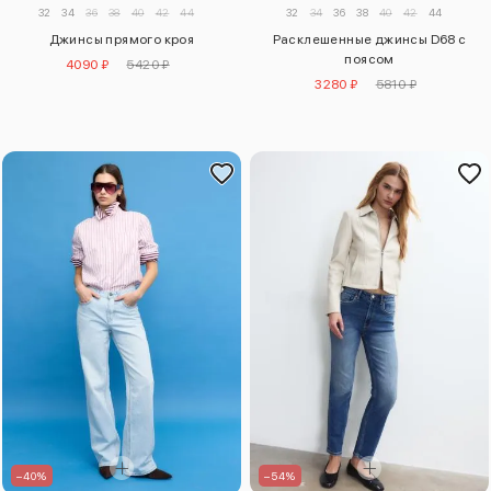
32
34
36
38
40
42
44
32
34
36
38
40
42
44
Джинсы прямого кроя
Расклешенные джинсы D68 с
поясом
4090 ₽
5420 ₽
3280 ₽
5810 ₽
–40%
–54%