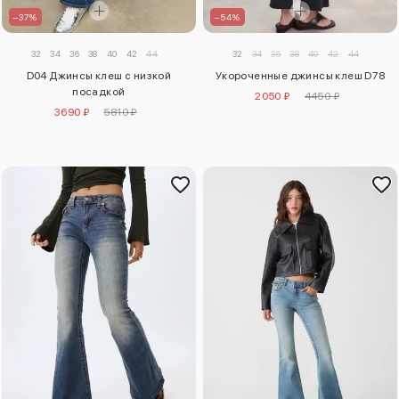
–37%
–54%
32
34
36
38
40
42
44
32
34
36
38
40
42
44
D04 Джинсы клеш с низкой
Укороченные джинсы клеш D78
посадкой
2050 ₽
4450 ₽
3690 ₽
5810 ₽