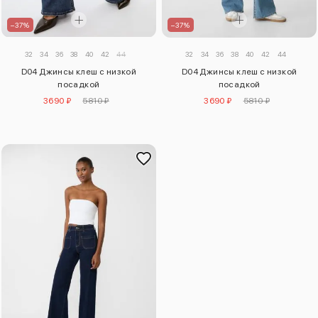
–37%
–37%
32
34
36
38
40
42
44
32
34
36
38
40
42
44
D04 Джинсы клеш с низкой
D04 Джинсы клеш с низкой
посадкой
посадкой
3690 ₽
5810 ₽
3690 ₽
5810 ₽