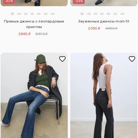
–62%
–54%
32
34
36
38
40
42
44
32
34
36
38
40
42
44
Прямые джинсы с леопардовым
Зауженные джинсы mom fit
принтом
2050 ₽
4450 ₽
2660 ₽
6970 ₽