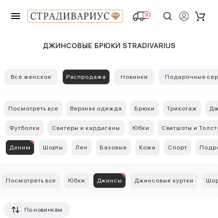
8
ДЖИНСОВЫЕ БРЮКИ STRADIVARIUS
Всё женское
Распродажа
Новинки
Подарочные сер
Посмотреть все
Верхняя одежда
Брюки
Трикотаж
Дж
Футболки
Свитеры и кардиганы
Юбки
Свитшоты и Толст
Деним
Шорты
Лен
Базовые
Кожа
Спорт
Подр
Посмотреть все
Юбки
Джинсы
Джинсовые куртки
Шо
По новинкам