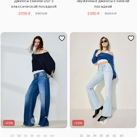
Джинсы скинни D07 с
Зауженные джинсы с низкой
классической посадкой
посадкой
2050 ₽
3870 ₽
2050 ₽
5030 ₽
–65%
–55%
32
34
36
38
40
42
44
32
34
36
38
40
42
44