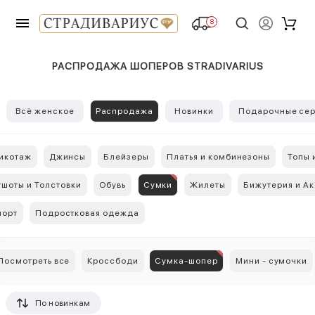
8
РАСПРОДАЖА ШОПЕРОВ STRADIVARIUS
Всё женское
Распродажа
Новинки
Подарочные сер
икотаж
Джинсы
Блейзеры
Платья и комбинезоны
Топы 
тшоты и Толстовки
Обувь
Сумки
Жилеты
Бижутерия и А
порт
Подростковая одежда
Посмотреть все
Кроссбоди
Сумка-шопер
Мини - сумочки
По новинкам