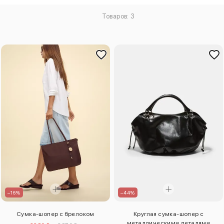
Товаров: 3
–16%
–44%
Сумка-шопер с брелоком
Круглая сумка-шопер с
металлическими деталями