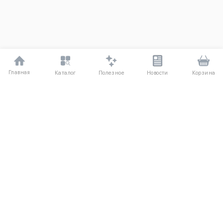
Главная
Полезное
Каталог
Новости
Корзина
ДЛЯ ПОКУПАТЕЛЕЙ
Частые вопросы
О компании
Способы оплаты
Соглашение
Доставка
Агентский договор
Обмен и возврат
Отзывы