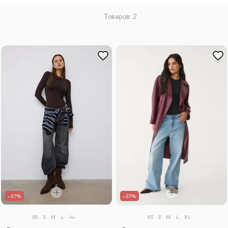
Товаров: 2
–37%
–37%
XS
S
M
L
XL
XS
S
M
L
XL