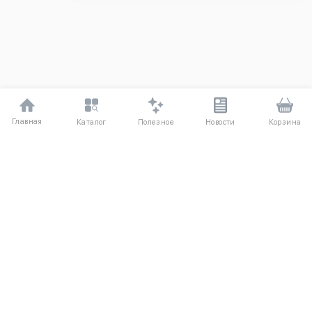
Главная
Полезное
Каталог
Новости
Корзина
ДЛЯ ПОКУПАТЕЛЕЙ
Частые вопросы
О компании
Способы оплаты
Соглашение
Доставка
Агентский договор