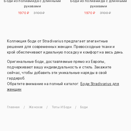
Боди из полиамида с длинными
Боди из полиамида с длинными
рукавами
рукавами
1970 ₽
3100 ₽
1970 ₽
3100 ₽
Коллекция боди от Stradivarius предлагает элегантные
решения для современных женщин. Превосходные ткани и
крой обеспечивают идеальную посадку и комфорт на весь день.
Оригинальные боди, доставляемые прямо из Европы,
подчеркивают вашу индивидуальность и стиль. Закажите
сейчас, чтобы добавить эти уникальные наряды в свой
гардероб.
Обратите внимание на полный каталог:
Боди Stradivarius для
женщин
Главная
Женское
Топы И Боди
Боди