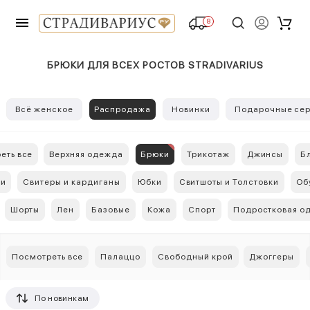
8
БРЮКИ ДЛЯ ВСЕХ РОСТОВ STRADIVARIUS
Всё женское
Распродажа
Новинки
Подарочные сер
еть все
Верхняя одежда
Брюки
Трикотаж
Джинсы
Б
ки
Свитеры и кардиганы
Юбки
Свитшоты и Толстовки
Об
Шорты
Лен
Базовые
Кожа
Спорт
Подростковая о
Посмотреть все
Палаццо
Свободный крой
Джоггеры
По новинкам