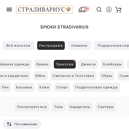
88
БРЮКИ STRADIVARIUS
Всё женское
Распродажа
Новинки
Подарочные сер
Верхняя одежда
Брюки
Трикотаж
Джинсы
Блейзеры
ры и кардиганы
Юбки
Свитшоты и Толстовки
Обувь
Сум
Лен
Базовые
Кожа
Спорт
Подростковая одежда
Посмотреть все
Топы
Кардиганы
Свитеры
По новинкам